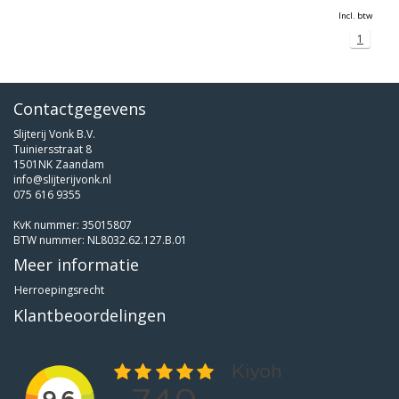
Incl. btw
1
Contactgegevens
Slijterij Vonk B.V.
Tuiniersstraat 8
1501NK Zaandam
info@slijterijvonk.nl
075 616 9355
KvK nummer: 35015807
BTW nummer: NL8032.62.127.B.01
Meer informatie
Herroepingsrecht
Klantbeoordelingen