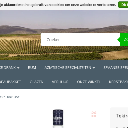
 je akkoord met het gebruik van cookies om onze website te verbeteren.
Dit 
Z
KE DRANK
RUM
AZIATISCHE SPECIALITEITEN
SPAANSE SPEC
DEAUPAKKET
GLAZEN
VERHUUR
ONZE WINKEL
KERSTPAK
ekel Raki 35cl
Teki