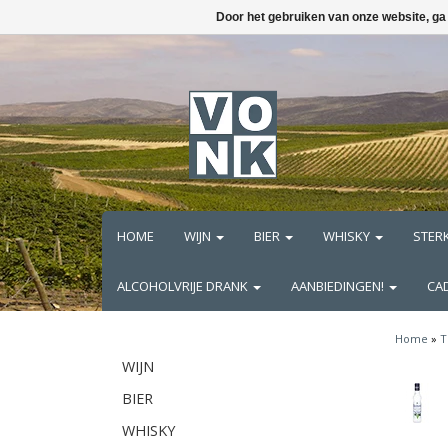
Door het gebruiken van onze website, ga
HOME
WIJN
BIER
WHISKY
STER
ALCOHOLVRIJE DRANK
AANBIEDINGEN!
CA
Home
»
T
WIJN
BIER
WHISKY