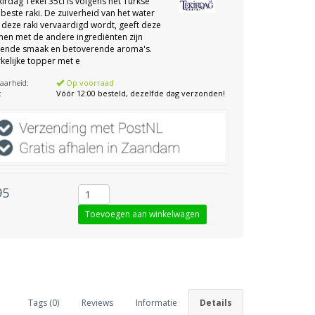
kirdag Tekel 35cl is volgens het Turkse
 beste raki. De zuiverheid van het water
 deze raki vervaardigd wordt, geeft deze
men met de andere ingrediënten zijn
tende smaak en betoverende aroma's.
kelijke topper met e
aarheid:
Op voorraad
:
Vóór 12:00 besteld, dezelfde dag verzonden!
95
Tags (0)
Reviews
Informatie
Details