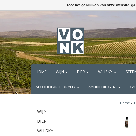
Door het gebruiken van onze website, ga
HOME
WIJN
BIER
WHISKY
STER
ALCOHOLVRIJE DRANK
AANBIEDINGEN!
CA
Home
»
T
WIJN
BIER
WHISKY