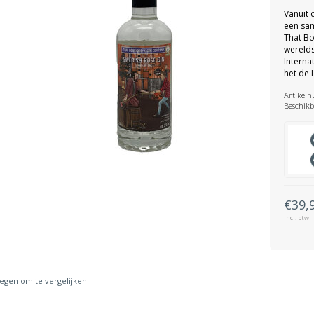
Vanuit 
een sam
That Bo
werelds
Interna
het de 
Artikel
Beschikb
€39,
Incl. btw
gen om te vergelijken