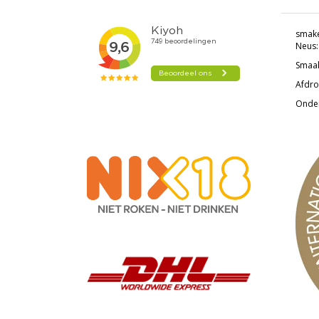
smake
Neus:
Smaak
Afdro
Onder