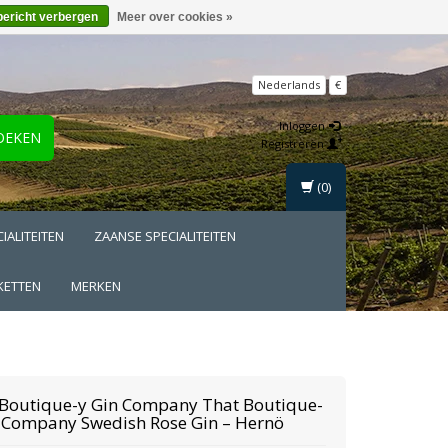
bericht verbergen
Meer over cookies »
Nederlands
€
Inloggen
OEKEN
Registreren
(0)
IALITEITEN
ZAANSE SPECIALITEITEN
KETTEN
MERKEN
 Boutique-y Gin Company
That Boutique-
n Company Swedish Rose Gin – Hernö