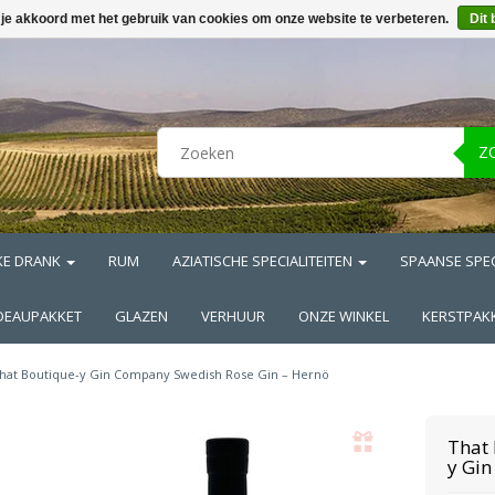
 je akkoord met het gebruik van cookies om onze website te verbeteren.
Dit 
Z
KE DRANK
RUM
AZIATISCHE SPECIALITEITEN
SPAANSE SPEC
DEAUPAKKET
GLAZEN
VERHUUR
ONZE WINKEL
KERSTPAK
hat Boutique-y Gin Company Swedish Rose Gin – Hernö
That
y Gi