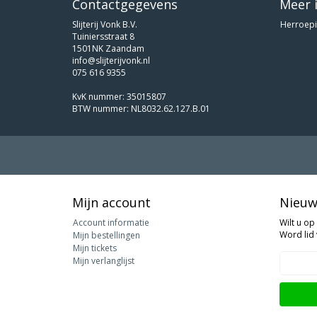
Contactgegevens
Meer 
Slijterij Vonk B.V.
Herroepi
Tuiniersstraat 8
1501NK Zaandam
info@slijterijvonk.nl
075 616 9355
KvK nummer: 35015807
BTW nummer: NL8032.62.127.B.01
Mijn account
Nieuw
Account informatie
Wilt u op
Word lid 
Mijn bestellingen
Mijn tickets
Mijn verlanglijst