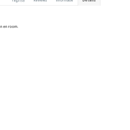
Tags (0)
Reviews
Informatie
Details
sen en room.