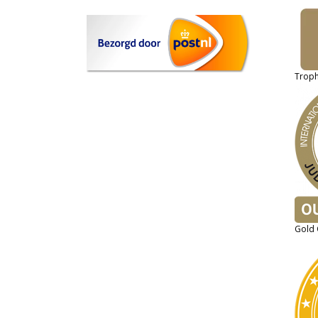
Troph
Gold 