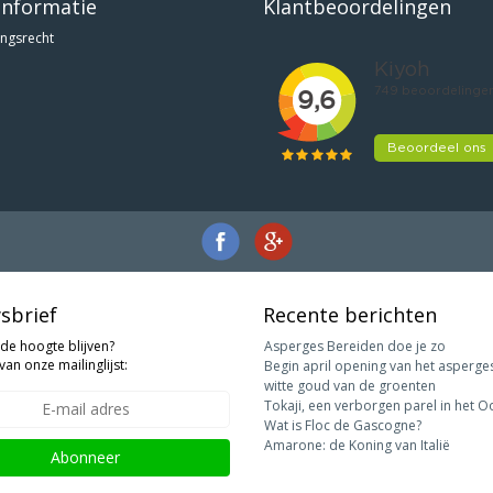
informatie
Klantbeoordelingen
ngsrecht
sbrief
Recente berichten
 de hoogte blijven?
Asperges Bereiden doe je zo
van onze mailinglijst:
Begin april opening van het asperge
witte goud van de groenten
Tokaji, een verborgen parel in het O
Wat is Floc de Gascogne?
Amarone: de Koning van Italië
Abonneer