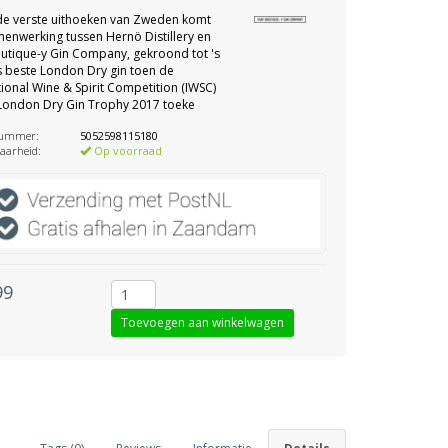
de verste uithoeken van Zweden komt
enwerking tussen Hernö Distillery en
utique-y Gin Company, gekroond tot 's
 beste London Dry gin toen de
tional Wine & Spirit Competition (IWSC)
London Dry Gin Trophy 2017 toeke
nummer:
5052598115180
aarheid:
Op voorraad
99