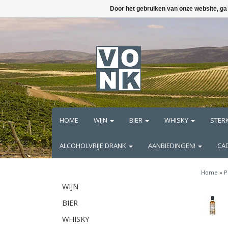
Door het gebruiken van onze website, ga
HOME
WIJN
BIER
WHISKY
STER
ALCOHOLVRIJE DRANK
AANBIEDINGEN!
CA
Home
»
P
WIJN
BIER
WHISKY