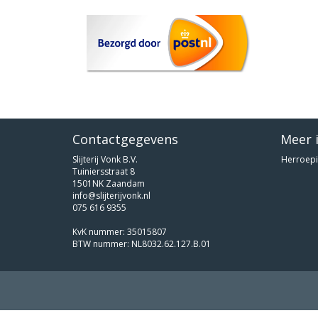
Contactgegevens
Meer 
Slijterij Vonk B.V.
Herroepi
Tuiniersstraat 8
1501NK Zaandam
info@slijterijvonk.nl
075 616 9355
KvK nummer: 35015807
BTW nummer: NL8032.62.127.B.01