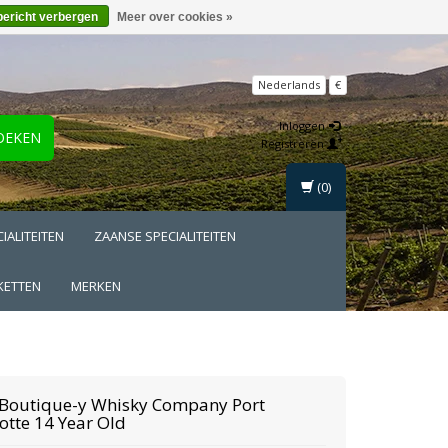
bericht verbergen
Meer over cookies »
Nederlands
€
Inloggen
OEKEN
Registreren
(0)
IALITEITEN
ZAANSE SPECIALITEITEN
KETTEN
MERKEN
 Boutique-y Whisky Company
Port
otte 14 Year Old