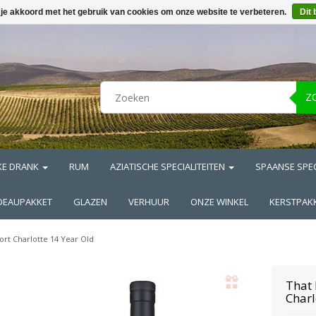
 je akkoord met het gebruik van cookies om onze website te verbeteren.
Dit 
Z
KE DRANK
RUM
AZIATISCHE SPECIALITEITEN
SPAANSE SPEC
DEAUPAKKET
GLAZEN
VERHUUR
ONZE WINKEL
KERSTPAK
ort Charlotte 14 Year Old
That
Charl