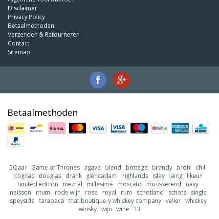
Disclaimer
Privacy Policy
Betaalmethoden
Verzenden & Retourneren
Contact
Sitemap
Betaalmethoden
50jaar
Game of Thrones
agave
blend
bottega
brandy
brohl
chili
cognac
douglas
drank
glencadam
highlands
islay
laing
likeur
limited edition
mezcal
millesime
moscato
mousserend
navy
neisson
rhum
rode wijn
rose
royal
rum
schotland
schots
single
speyside
tarapacá
that boutique-y whiskey company
velier
whiskey
whisky
wijn
wine
13