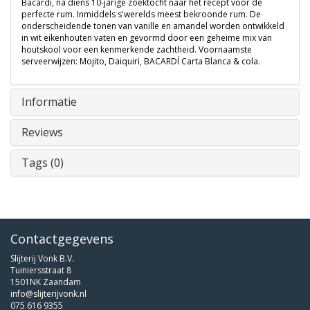
Bacardí, na diens 10-jarige zoektocht naar het recept voor de
perfecte rum. Inmiddels s'werelds meest bekroonde rum. De
onderscheidende tonen van vanille en amandel worden ontwikkeld
in wit eikenhouten vaten en gevormd door een geheime mix van
houtskool voor een kenmerkende zachtheid. Voornaamste
serveerwijzen: Mojito, Daiquiri, BACARDÍ Carta Blanca & cola.
Informatie
Reviews
Tags (0)
Contactgegevens
Slijterij Vonk B.V.
Tuiniersstraat 8
1501NK Zaandam
info@slijterijvonk.nl
075 616 9355