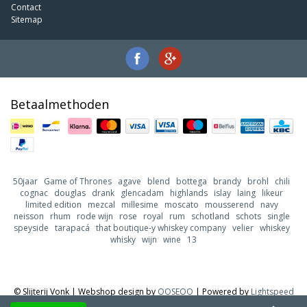
Contact
Sitemap
Betaalmethoden
50jaar
Game of Thrones
agave
blend
bottega
brandy
brohl
chili
cognac
douglas
drank
glencadam
highlands
islay
laing
likeur
limited edition
mezcal
millesime
moscato
mousserend
navy
neisson
rhum
rode wijn
rose
royal
rum
schotland
schots
single
speyside
tarapacá
that boutique-y whiskey company
velier
whiskey
whisky
wijn
wine
13
© Slijterij Vonk | Webshop design by
OOSEOO
| Powered by
Lightspeed