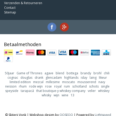
Verzenden & Retourneren
Contact
Sitemap
Betaalmethoden
50jaar
Game of Thrones
agave
blend
bottega
brandy
brohl
chili
cognac
douglas
drank
glencadam
highlands
islay
laing
likeur
limited edition
mezcal
millesime
moscato
mousserend
navy
neisson
rhum
rode wijn
rose
royal
rum
schotland
schots
single
speyside
tarapacá
that boutique-y whiskey company
velier
whiskey
whisky
wijn
wine
13
© Slijterij Vonk | Webshop design by
OOSEOO
| Powered by
Lightspeed