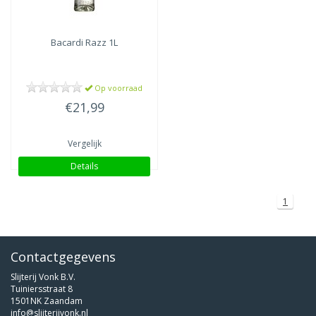
Bacardi
Razz 1L
Op voorraad
€21,99
Vergelijk
Details
1
Contactgegevens
Slijterij Vonk B.V.
Tuiniersstraat 8
1501NK Zaandam
info@slijterijvonk.nl