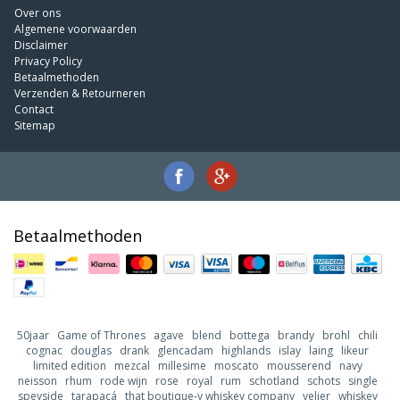
Over ons
Algemene voorwaarden
Disclaimer
Privacy Policy
Betaalmethoden
Verzenden & Retourneren
Contact
Sitemap
Betaalmethoden
50jaar
Game of Thrones
agave
blend
bottega
brandy
brohl
chili
cognac
douglas
drank
glencadam
highlands
islay
laing
likeur
limited edition
mezcal
millesime
moscato
mousserend
navy
neisson
rhum
rode wijn
rose
royal
rum
schotland
schots
single
speyside
tarapacá
that boutique-y whiskey company
velier
whiskey