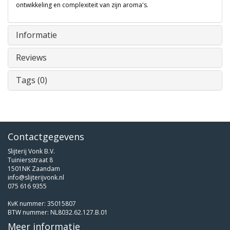
ontwikkeling en complexiteit van zijn aroma's.
Informatie
Reviews
Tags (0)
Contactgegevens
Slijterij Vonk B.V.
Tuiniersstraat 8
1501NK Zaandam
info@slijterijvonk.nl
075 616 9355
KvK nummer: 35015807
BTW nummer: NL8032.62.127.B.01
Meer informatie