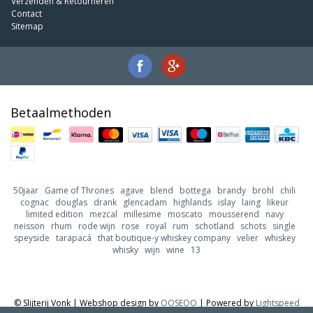
Verzenden & Retourneren
Contact
Sitemap
Betaalmethoden
50jaar
Game of Thrones
agave
blend
bottega
brandy
brohl
chili
cognac
douglas
drank
glencadam
highlands
islay
laing
likeur
limited edition
mezcal
millesime
moscato
mousserend
navy
neisson
rhum
rode wijn
rose
royal
rum
schotland
schots
single
speyside
tarapacá
that boutique-y whiskey company
velier
whiskey
whisky
wijn
wine
13
© Slijterij Vonk | Webshop design by
OOSEOO
| Powered by
Lightspeed