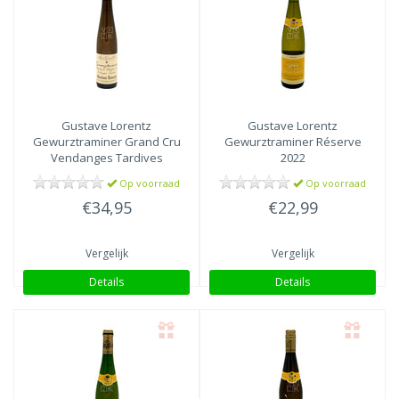
Vis
(2)
Kaas
(1)
gevogelte
(3)
Gustave Lorentz
Gustave Lorentz
Gewurztraminer Grand Cru
Gewurztraminer Réserve
Vendanges Tardives
2022
Altenberg de Bergheim
Op voorraad
Op voorraad
2010
€34,95
€22,99
Vergelijk
Vergelijk
Details
Details