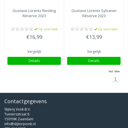
Gustave Lorentz
Riesling
Gustave Lorentz
Sylvaner
Réserve 2023
Réserve 2023
Op voorraad
Op voorraad
€16,99
€13,99
Vergelijk
Vergelijk
Details
Details
Incl. btw
1
Contactgegevens
Slijterij Vonk B.V.
Tuiniersstraat 8
1501NK Zaandam
info@slijterijvonk.nl