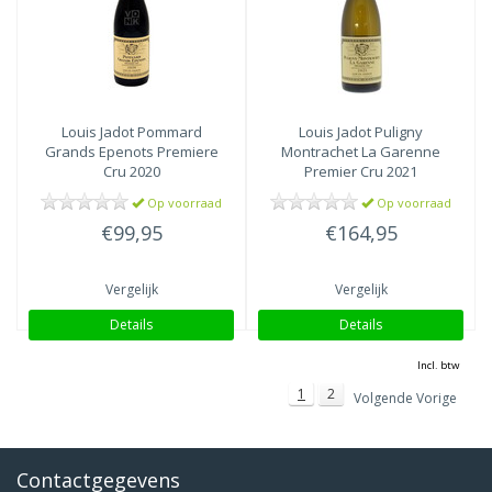
Louis Jadot
Pommard
Louis Jadot
Puligny
Grands Epenots Premiere
Montrachet La Garenne
Cru 2020
Premier Cru 2021
Op voorraad
Op voorraad
€99,95
€164,95
Vergelijk
Vergelijk
Details
Details
Incl. btw
1
2
Volgende Vorige
Contactgegevens