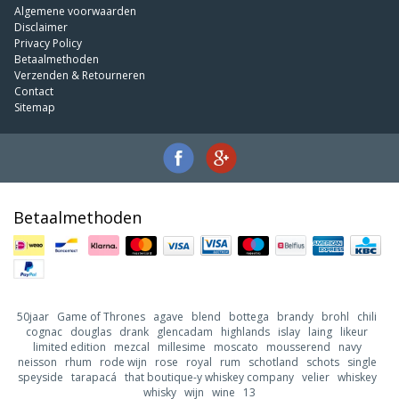
Algemene voorwaarden
Disclaimer
Privacy Policy
Betaalmethoden
Verzenden & Retourneren
Contact
Sitemap
Betaalmethoden
50jaar
Game of Thrones
agave
blend
bottega
brandy
brohl
chili
cognac
douglas
drank
glencadam
highlands
islay
laing
likeur
limited edition
mezcal
millesime
moscato
mousserend
navy
neisson
rhum
rode wijn
rose
royal
rum
schotland
schots
single
speyside
tarapacá
that boutique-y whiskey company
velier
whiskey
whisky
wijn
wine
13