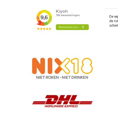
De wi
de ro
schie