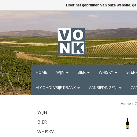
Door het gebruiken van onze website, ga
HOME
WIJN
BIER
WHISKY
STER
ALCOHOLVRIJE DRANK
AANBIEDINGEN!
CA
Home
»
C
WIJN
BIER
WHISKY