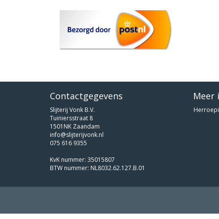
Contactgegevens
Meer 
Slijterij Vonk B.V.
Herroepi
Tuiniersstraat 8
1501NK Zaandam
info@slijterijvonk.nl
075 616 9355
KvK nummer: 35015807
BTW nummer: NL8032.62.127.B.01