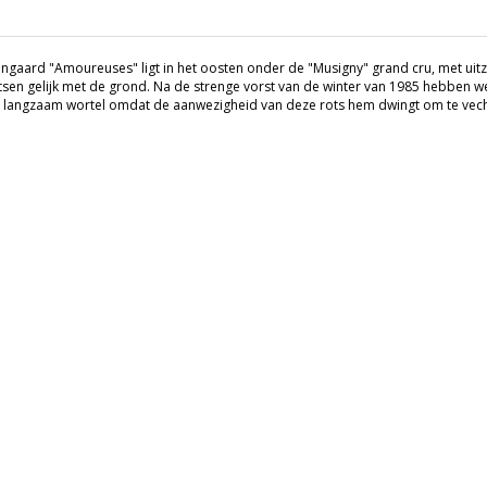
jngaard "Amoureuses" ligt in het oosten onder de "Musigny" grand cru, met uit
tsen gelijk met de grond. Na de strenge vorst van de winter van 1985 hebben we
t langzaam wortel omdat de aanwezigheid van deze rots hem dwingt om te vechte