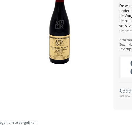
De wijn
onder d
de Voug
de rots
vorst v
de hele
Artikel
Beschikb
Levertijd
€399
Incl. btw
gen om te vergelijken