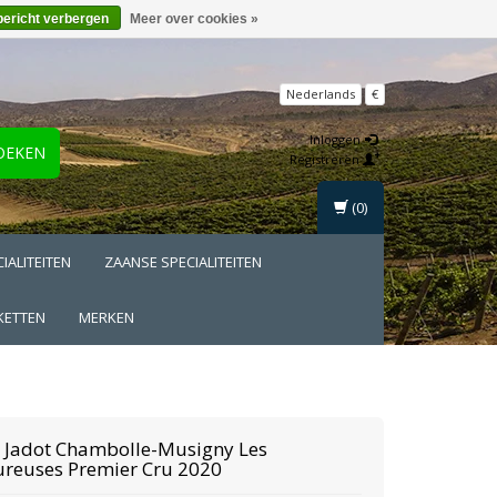
bericht verbergen
Meer over cookies »
Nederlands
€
Inloggen
OEKEN
Registreren
(0)
IALITEITEN
ZAANSE SPECIALITEITEN
KETTEN
MERKEN
 Jadot
Chambolle-Musigny Les
reuses Premier Cru 2020