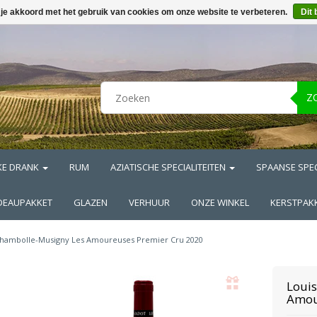
 je akkoord met het gebruik van cookies om onze website te verbeteren.
Dit 
Z
KE DRANK
RUM
AZIATISCHE SPECIALITEITEN
SPAANSE SPEC
DEAUPAKKET
GLAZEN
VERHUUR
ONZE WINKEL
KERSTPAK
hambolle-Musigny Les Amoureuses Premier Cru 2020
Louis
Amou