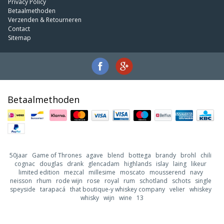
Privacy Policy
Betaalmethoden
Verzenden & Retourneren
Contact
Sitemap
Betaalmethoden
50jaar
Game of Thrones
agave
blend
bottega
brandy
brohl
chili
cognac
douglas
drank
glencadam
highlands
islay
laing
likeur
limited edition
mezcal
millesime
moscato
mousserend
navy
neisson
rhum
rode wijn
rose
royal
rum
schotland
schots
single
speyside
tarapacá
that boutique-y whiskey company
velier
whiskey
whisky
wijn
wine
13