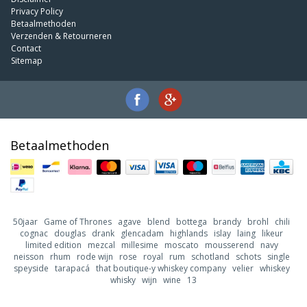
Privacy Policy
Betaalmethoden
Verzenden & Retourneren
Contact
Sitemap
Betaalmethoden
50jaar
Game of Thrones
agave
blend
bottega
brandy
brohl
chili
cognac
douglas
drank
glencadam
highlands
islay
laing
likeur
limited edition
mezcal
millesime
moscato
mousserend
navy
neisson
rhum
rode wijn
rose
royal
rum
schotland
schots
single
speyside
tarapacá
that boutique-y whiskey company
velier
whiskey
whisky
wijn
wine
13