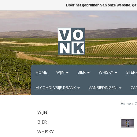
Door het gebruiken van onze website, ga
HOME
WIJN
BIER
WHISKY
STER
ALCOHOLVRIJE DRANK
AANBIEDINGEN!
CA
Home
»
C
WIJN
BIER
WHISKY