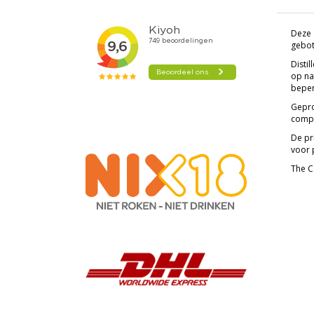
Deze 
gebott
Disti
op na
beper
Gepro
compl
De pr
voor p
The C