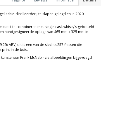
Tags (0)
Reviews
Informatie
Details
llachie-distilleerderij te slapen gelegd en in 2020
e kunst te combineren met single cask whisky's gebotteld
et een handgesigneerde oplage van 465 mm x 325 mm in
2% ABV, dit is een van de slechts 257 flessen die
print in de buis.
se kunstenaar Frank McNab - zie afbeeldingen bijgevoegd