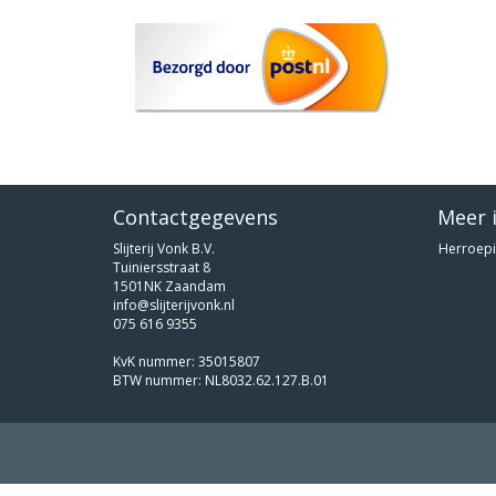
Contactgegevens
Meer 
Slijterij Vonk B.V.
Herroepi
Tuiniersstraat 8
1501NK Zaandam
info@slijterijvonk.nl
075 616 9355
KvK nummer: 35015807
BTW nummer: NL8032.62.127.B.01