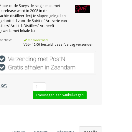
 jaar oude Speyside single malt met
e release werd in 2008 in de
lachie-distilleerderij te slapen gelegd en
 gebotteld voor de Spirit of Art-serie van
illers' Art Ltd. Distillers' Art heeft
ewerkt met lokale ku
aarheid:
Op voorraad
:
Vóór 12:00 besteld, dezelfde dag verzonden!
,95