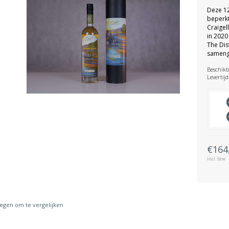
Deze 12
beperkt
Craigel
in 2020
The Dist
sameng
Beschikb
Levertijd
€164
Incl. btw
gen om te vergelijken