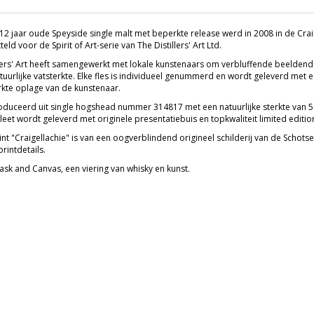
12 jaar oude Speyside single malt met beperkte release werd in 2008 in de Craige
eld voor de Spirit of Art-serie van The Distillers' Art Ltd.
llers' Art heeft samengewerkt met lokale kunstenaars om verbluffende beeldend
tuurlijke vatsterkte. Elke fles is individueel genummerd en wordt geleverd m
kte oplage van de kunstenaar.
duceerd uit single hogshead nummer 314817 met een natuurlijke sterkte van 59,
eet wordt geleverd met originele presentatiebuis en topkwaliteit limited edition 
int "Craigellachie" is van een oogverblindend origineel schilderij van de Schot
rintdetails.
ask and Canvas, een viering van whisky en kunst.