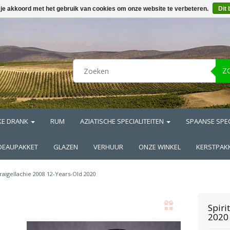
 je akkoord met het gebruik van cookies om onze website te verbeteren.
Dit 
Z
KE DRANK
RUM
AZIATISCHE SPECIALITEITEN
SPAANSE SPEC
DEAUPAKKET
GLAZEN
VERHUUR
ONZE WINKEL
KERSTPAK
raigellachie 2008 12-Years-Old 2020
Spirit
2020