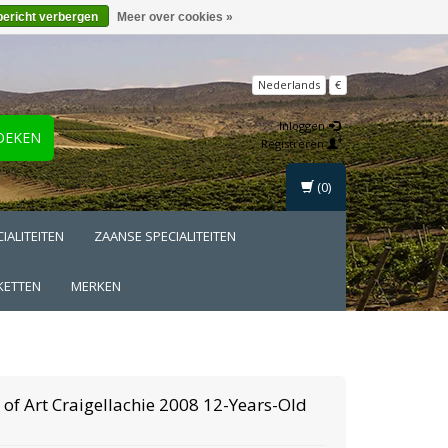
bericht verbergen
Meer over cookies »
Nederlands
€
Inloggen
OEKEN
Registreren
(0)
IALITEITEN
ZAANSE SPECIALITEITEN
KETTEN
MERKEN
 of Art
Craigellachie 2008 12-Years-Old