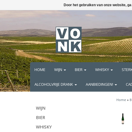
Door het gebruiken van onze website, ga
HOME
WIJN
BIER
WHISKY
STER
ALCOHOLVRIJE DRANK
AANBIEDINGEN!
CA
Home
»
B
WIJN
BIER
WHISKY