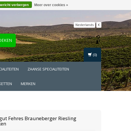
bericht verbergen
Meer over cookies »
Nederlands
€
Inloggen
OEKEN
Registreren
(0)
IALITEITEN
ZAANSE SPECIALITEITEN
KETTEN
MERKEN
gut Fehres
Brauneberger Riesling
ken