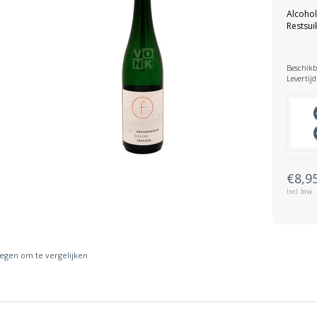
Alcohol
Restsuik
Beschikb
Levertijd
€8,9
Incl. btw
gen om te vergelijken