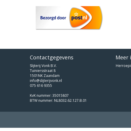
Contactgegevens
Meer 
Slijterij Vonk B.V.
Herroepi
Tuiniersstraat 8
1501NK Zaandam
info@slijterijvonk.nl
075 616 9355
KvK nummer: 35015807
BTW nummer: NL8032.62.127.B.01