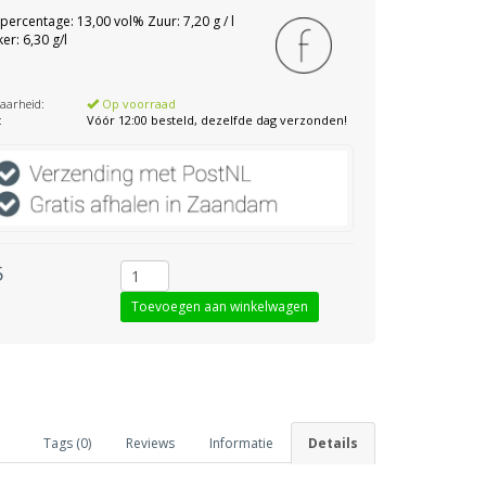
percentage: 13,00 vol% Zuur: 7,20 g / l
er: 6,30 g/l
aarheid:
Op voorraad
:
Vóór 12:00 besteld, dezelfde dag verzonden!
5
Tags (0)
Reviews
Informatie
Details