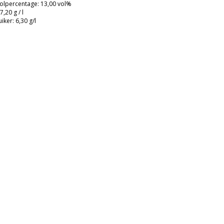
olpercentage: 13,00 vol%
7,20 g / l
iker: 6,30 g/l