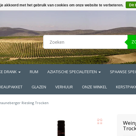
 je akkoord met het gebruik van cookies om onze website te verbeteren.
Dit 
Z
KE DRANK
RUM
AZIATISCHE SPECIALITEITEN
SPAANSE SPEC
DEAUPAKKET
GLAZEN
VERHUUR
ONZE WINKEL
KERSTPAK
rauneberger Riesling Trocken
Wein
Troc