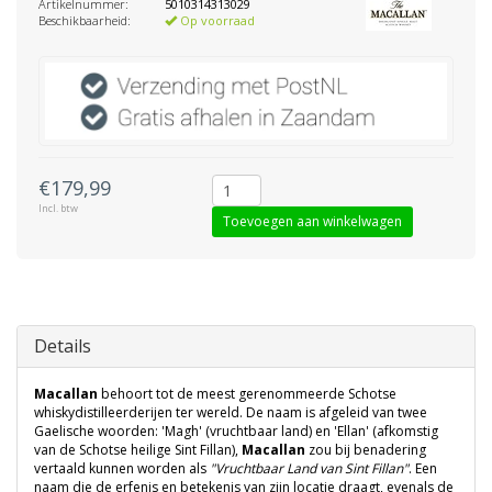
Artikelnummer:
5010314313029
Beschikbaarheid:
Op voorraad
€179,99
Incl. btw
Toevoegen aan winkelwagen
Details
Macallan
behoort tot de meest gerenommeerde Schotse
whiskydistilleerderijen ter wereld. De naam is afgeleid van twee
Gaelische woorden: 'Magh' (vruchtbaar land) en 'Ellan' (afkomstig
van de Schotse heilige Sint Fillan),
Macallan
zou bij benadering
vertaald kunnen worden als
"Vruchtbaar Land van Sint Fillan"
. Een
naam die de erfenis en betekenis van zijn locatie draagt, evenals de