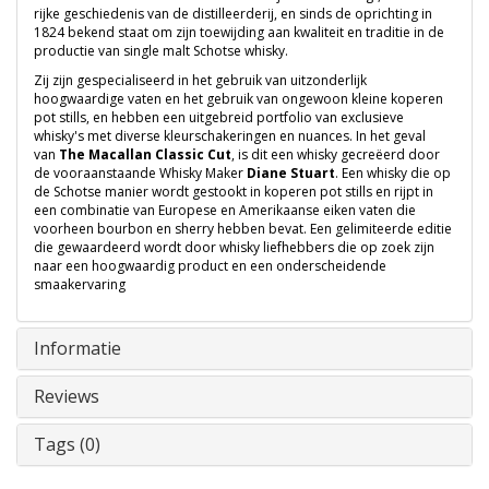
rijke geschiedenis van de distilleerderij, en sinds de oprichting in
1824 bekend staat om zijn toewijding aan kwaliteit en traditie in de
productie van single malt Schotse whisky.
Zij zijn gespecialiseerd in het gebruik van uitzonderlijk
hoogwaardige vaten en het gebruik van ongewoon kleine koperen
pot stills, en hebben een uitgebreid portfolio van exclusieve
whisky's met diverse kleurschakeringen en nuances. In het geval
van
The Macallan Classic Cut
, is dit een whisky gecreëerd door
de vooraanstaande Whisky Maker
Diane Stuart
. Een whisky die op
de Schotse manier wordt gestookt in koperen pot stills en rijpt in
een combinatie van Europese en Amerikaanse eiken vaten die
voorheen bourbon en sherry hebben bevat. Een gelimiteerde editie
die gewaardeerd wordt door whisky liefhebbers die op zoek zijn
naar een hoogwaardig product en een onderscheidende
smaakervaring
Informatie
Reviews
Tags (0)