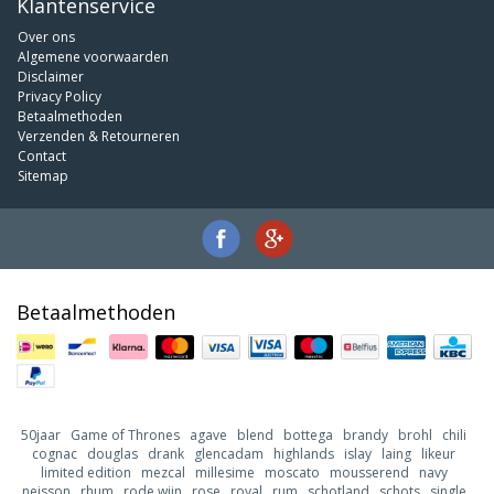
Klantenservice
Over ons
Algemene voorwaarden
Disclaimer
Privacy Policy
Betaalmethoden
Verzenden & Retourneren
Contact
Sitemap
Betaalmethoden
50jaar
Game of Thrones
agave
blend
bottega
brandy
brohl
chili
cognac
douglas
drank
glencadam
highlands
islay
laing
likeur
limited edition
mezcal
millesime
moscato
mousserend
navy
neisson
rhum
rode wijn
rose
royal
rum
schotland
schots
single