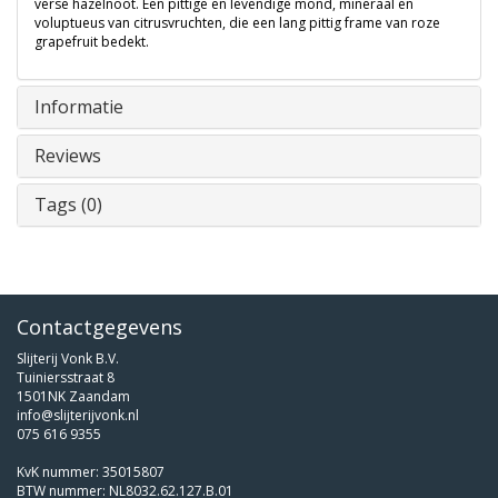
verse hazelnoot. Een pittige en levendige mond, mineraal en
voluptueus van citrusvruchten, die een lang pittig frame van roze
grapefruit bedekt.
Informatie
Reviews
Tags (0)
Contactgegevens
Slijterij Vonk B.V.
Tuiniersstraat 8
1501NK Zaandam
info@slijterijvonk.nl
075 616 9355
KvK nummer: 35015807
BTW nummer: NL8032.62.127.B.01