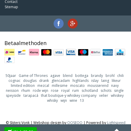
Contact
Sitemap
Betaalmethoden
50jaar
Game of Thrones
agave
blend
bottega
brandy
brohl
chili
cognac
douglas
drank
glencadam
highlands
islay
laing
likeur
limited edition
mezcal
millesime
moscato
mousserend
navy
neisson
rhum
rode wijn
rose
royal
rum
schotland
schots
single
speyside
tarapacá
that boutique-y whiskey company
velier
whiskey
whisky
wijn
wine
13
© Slijterij Vonk | Webshop design by
OOSEOO
| Powered by
Lightspeed