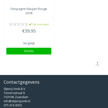
Despagne
Naujan Rouge
2018
Op voorraad
€39,95
Vergelijk
Details
1
Contactgegevens
Slijterij Vonk B.V.
Tuiniersstraat 8
1501NK Zaandam
info@slijterijvonk.nl
075 616 9355