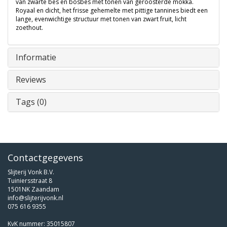
van zwarte bes en bosbes met tonen van geroosterde mokka.
Royaal en dicht, het frisse gehemelte met pittige tannines biedt een
lange, evenwichtige structuur met tonen van zwart fruit, licht
zoethout.
Informatie
Reviews
Tags (0)
Contactgegevens
Slijterij Vonk B.V.
Tuiniersstraat 8
1501NK Zaandam
info@slijterijvonk.nl
075 616 9355
KvK nummer: 35015807