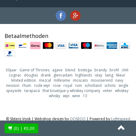
Betaalmethoden
50jaar
Game of Thrones
agave
blend
bottega
brandy
brohl
chili
cognac
douglas
drank
glencadam
highlands
islay
laing
likeur
limited edition
mezcal
millesime
moscato
mousserend
navy
neisson
rhum
rode wijn
rose
royal
rum
schotland
schots
single
speyside
tarapacá
that boutique-y whiskey company
velier
whiskey
whisky
wijn
wine
13
© Slijterij Vonk | Webshop design by
OOSEOO
| Powered by
Lightspeed
(0)
| €0,00