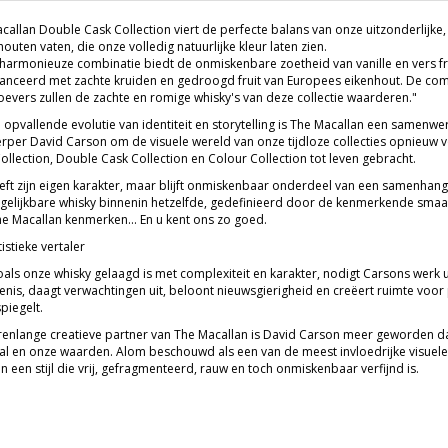
callan Double Cask Collection viert de perfecte balans van onze uitzonderlijke
outen vaten, die onze volledig natuurlijke kleur laten zien.
harmonieuze combinatie biedt de onmiskenbare zoetheid van vanille en vers fr
anceerd met zachte kruiden en gedroogd fruit van Europees eikenhout. De comp
roevers zullen de zachte en romige whisky's van deze collectie waarderen."
n opvallende evolutie van identiteit en storytelling is The Macallan een samen
rper David Carson om de visuele wereld van onze tijdloze collecties opnieuw v
ollection, Double Cask Collection en Colour Collection tot leven gebracht.
eeft zijn eigen karakter, maar blijft onmiskenbaar onderdeel van een samenhange
gelijkbare whisky binnenin hetzelfde, gedefinieerd door de kenmerkende smaa
he Macallan kenmerken... En u kent ons zo goed.
istieke vertaler
oals onze whisky gelaagd is met complexiteit en karakter, nodigt Carsons werk ui
enis, daagt verwachtingen uit, beloont nieuwsgierigheid en creëert ruimte voor 
piegelt.
arenlange creatieve partner van The Macallan is David Carson meer geworden d
al en onze waarden. Alom beschouwd als een van de meest invloedrijke visuel
 een stijl die vrij, gefragmenteerd, rauw en toch onmiskenbaar verfijnd is.