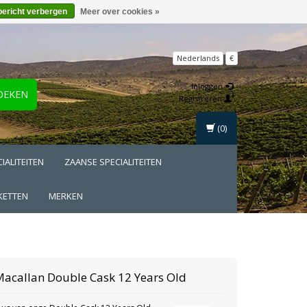
bericht verbergen
Meer over cookies »
Nederlands
€
Inloggen
OEKEN
Registreren
(0)
IALITEITEN
ZAANSE SPECIALITEITEN
KETTEN
MERKEN
Macallan
Double Cask 12 Years Old