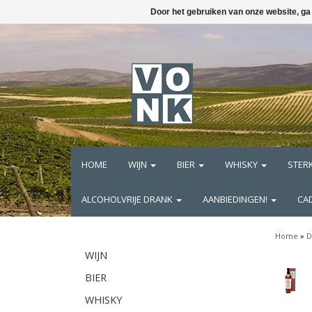
Door het gebruiken van onze website, ga
HOME
WIJN
BIER
WHISKY
STER
ALCOHOLVRIJE DRANK
AANBIEDINGEN!
CA
Home
»
D
WIJN
BIER
WHISKY