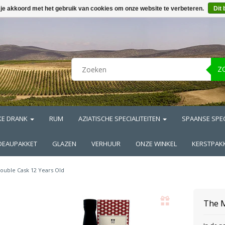
 je akkoord met het gebruik van cookies om onze website te verbeteren.
Dit 
Z
KE DRANK
RUM
AZIATISCHE SPECIALITEITEN
SPAANSE SPEC
DEAUPAKKET
GLAZEN
VERHUUR
ONZE WINKEL
KERSTPAK
ouble Cask 12 Years Old
The 