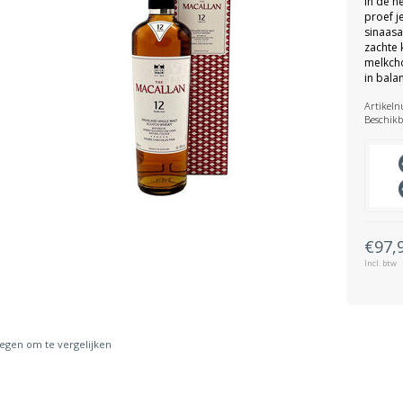
In de n
proef j
sinaasa
zachte 
melkcho
in bala
Artikel
Beschikb
€97,
Incl. btw
gen om te vergelijken