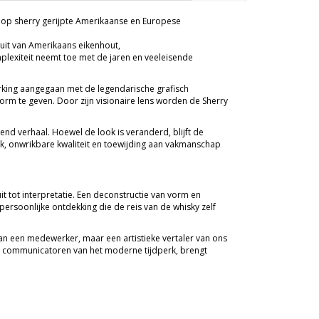
, op sherry gerijpte Amerikaanse en Europese
uit van Amerikaans eikenhout,
lexiteit neemt toe met de jaren en veeleisende
werking aangegaan met de legendarische grafisch
orm te geven. Door zijn visionaire lens worden de Sherry
nd verhaal. Hoewel de look is veranderd, blijft de
k, onwrikbare kwaliteit en toewijding aan vakmanschap
t tot interpretatie. Een deconstructie van vorm en
persoonlijke ontdekking die de reis van de whisky zelf
an een medewerker, maar een artistieke vertaler van ons
e communicatoren van het moderne tijdperk, brengt