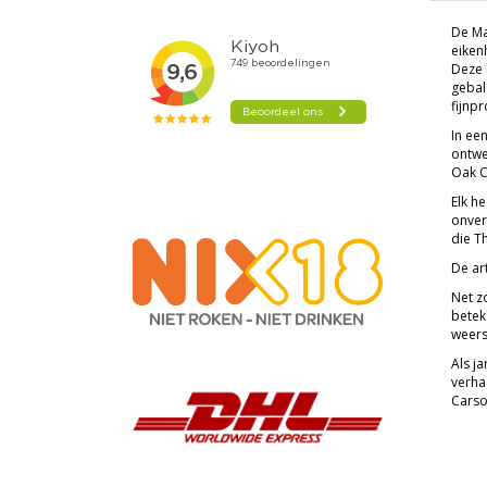
De Ma
eikenh
Deze 
gebal
fijnp
In ee
ontwe
Oak C
Elk h
onver
die T
De art
Net z
betek
weers
Als j
verha
Carson