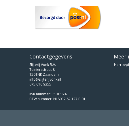
Contactgegevens
Meer 
Slijterij Vonk B.V.
Herroepi
Tuiniersstraat 8
1501NK Zaandam
info@slijterijvonk.nl
075 616 9355
KvK nummer: 35015807
BTW nummer: NL8032.62.127.B.01