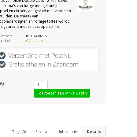
eus van onze Double Cask 12 Years Old
e aroma's van fudge met gekonfijte
ppel en citroen, aangevuld met vanille en
kruiden. De smaak van
coladerozijnen en romige toffee wordt
ns gebracht met sinaasappelschil en
nummer:
5010314302863
aarheid:
Op voorraad
99
Tags (0)
Reviews
Informatie
Details