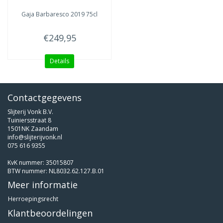
Gaja
Barbaresco 2019 75cl
€249,95
Details
Contactgegevens
Slijterij Vonk B.V.
Tuiniersstraat 8
1501NK Zaandam
info@slijterijvonk.nl
075 616 9355
KvK nummer: 35015807
BTW nummer: NL8032.62.127.B.01
Meer informatie
Herroepingsrecht
Klantbeoordelingen