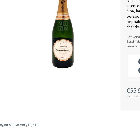
De Laur
intens
fijne, 
persoon
bepaal
chardon
Artikel
Beschikb
Levertijd
€55,
Incl. btw
gen om te vergelijken