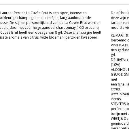
Laurent-Perrier La Cuvée Brut is een open, intense en
De afdronk 
udkleurige champagne met een fijne, lang aanhoudende
deze wijn e
sse. De stijl en persoonlijkheid van de La Cuvée Brut worden
tartaar van
aald door het zeer hoge aandeel chardonnay (>50 procent).
mooiste vi
Cuvée Brut heeft een dosage van 8 g/l. Deze champagne heeft
KLIMAAT & 
icate aroma's van citrus, witte bloemen, perzik en kweepeer.
beroemd om
VINIFICATI
fles gedur
g/l.
DRUIVEN: c
(10%)
ALCOHOL P
GEUR & SMA
met
een fijne,
citrus,
witte bloem
intens.
SERVEERSUG
perfect ape
tonijn met 
WEETJE: De
gemiddeld
persoonlij