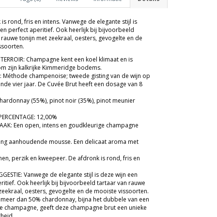
is rond, fris en intens. Vanwege de elegante stijl is
en perfect aperitief. Ook heerlijk bij bijvoorbeeld
 rauwe tonijn met zeekraal, oesters, gevogelte en de
ssoorten.
TERROIR: Champagne kent een koel klimaat en is
 zijn kalkrijke Kimmeridge bodems.
E: Méthode champenoise; tweede gisting van de wijn op
ende vier jaar. De Cuvée Brut heeft een dosage van 8
hardonnay (55%), pinot noir (35%), pinot meunier
ERCENTAGE: 12,00%
AK: Een open, intens en goudkleurige champagne
 lang aanhoudende mousse. Een delicaat aroma met
en, perzik en kweepeer. De afdronk is rond, fris en
GESTIE: Vanwege de elegante stijl is deze wijn een
ritief. Ook heerlijk bij bijvoorbeeld tartaar van rauwe
zeekraal, oesters, gevogelte en de mooiste vissoorten.
 meer dan 50% chardonnay, bijna het dubbele van een
e champagne, geeft deze champagne brut een unieke
kheid.