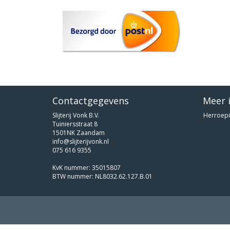
Contactgegevens
Meer 
Slijterij Vonk B.V.
Herroepi
Tuiniersstraat 8
1501NK Zaandam
info@slijterijvonk.nl
075 616 9355
KvK nummer: 35015807
BTW nummer: NL8032.62.127.B.01