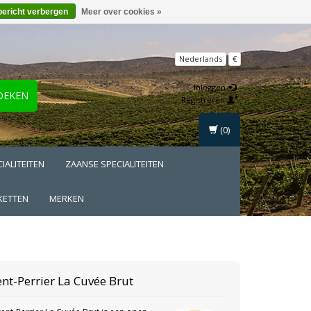
bericht verbergen
Meer over cookies »
Nederlands
€
Inloggen
OEKEN
Registreren
(0)
IALITEITEN
ZAANSE SPECIALITEITEN
KETTEN
MERKEN
nt-Perrier
La Cuvée Brut