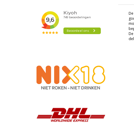
De 
go
mou
bep
De 
del