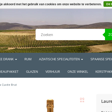
 je akkoord met het gebruik van cookies om onze website te verbeteren.
Dit 
Z
KE DRANK
RUM
AZIATISCHE SPECIALITEITEN
SPAANSE SPEC
DEAUPAKKET
GLAZEN
VERHUUR
ONZE WINKEL
KERSTPAK
a Cuvée Brut
Laure