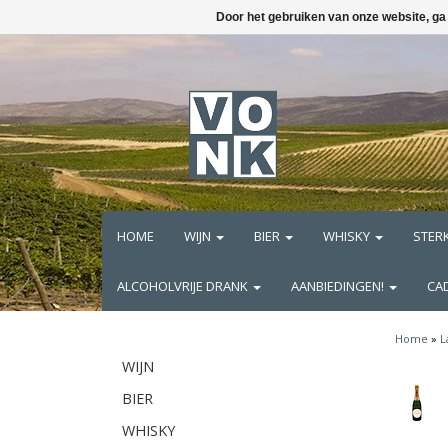
Door het gebruiken van onze website, ga
HOME
WIJN
BIER
WHISKY
STER
ALCOHOLVRIJE DRANK
AANBIEDINGEN!
CA
Home
»
L
WIJN
BIER
WHISKY