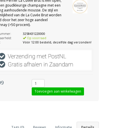
ent-Perrier La Cuvée Brut is een open,
e en goudkleurige champagne met een
lang aanhoudende mousse. De stijl en
lijkheid van de La Cuvée Brut worden
d door het zeer hoge aandeel
nay (>50 procent).
nummer:
3258431220000
aarheid:
Op voorraad
:
Vóór 12:00 besteld, dezelfde dag verzonden!
99
Tags (0)
Reviews
Informatie
Details