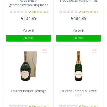
Rosé Brut in
Siècle No. 23 Magnum 1.5L
geschenkverpakking met 2
glazen
Op voorraad
Op voorraad
€134,99
€484,99
Vergelijk
Vergelijk
Details
Details
Laurent-Perrier
Héritage
Laurent-Perrier
La Cuvée
Brut
Op voorraad
Op voorraad