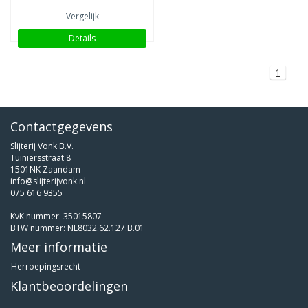
Vergelijk
Details
1
Contactgegevens
Slijterij Vonk B.V.
Tuiniersstraat 8
1501NK Zaandam
info@slijterijvonk.nl
075 616 9355
KvK nummer: 35015807
BTW nummer: NL8032.62.127.B.01
Meer informatie
Herroepingsrecht
Klantbeoordelingen