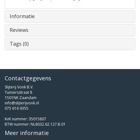
Informatie
Reviews
Tags (0)
Contactgegevens
Slijterij Vonk B.V.
Tuiniersstraat 8
1501NK Zaandam
info@slijterijvonk.nl
075 616 9355
KvK nummer: 35015807
BTW nummer: NL8032.62.127.B.01
Meer informatie