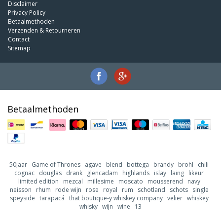
Disclaimer
Privacy Policy
Betaalmethoden
Verzenden & Retourneren
Contact
Sitemap
Betaalmethoden
50jaar
Game of Thrones
agave
blend
bottega
brandy
brohl
chili
cognac
douglas
drank
glencadam
highlands
islay
laing
likeur
limited edition
mezcal
millesime
moscato
mousserend
navy
neisson
rhum
rode wijn
rose
royal
rum
schotland
schots
single
speyside
tarapacá
that boutique-y whiskey company
velier
whiskey
whisky
wijn
wine
13