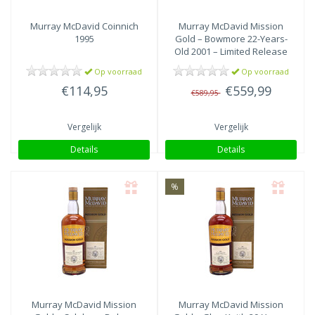
Murray McDavid
Coinnich
Murray McDavid
Mission
1995
Gold – Bowmore 22-Years-
Old 2001 – Limited Release
Op voorraad
Op voorraad
€114,95
€559,99
€589,95
Vergelijk
Vergelijk
Details
Details
%
Murray McDavid
Mission
Murray McDavid
Mission