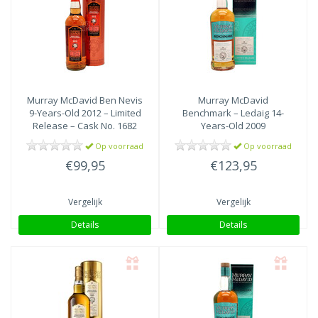
Speyside
(2)
Islay
(1)
Highlands
(1)
Orkney
(1)
Lowlands
(1)
Murray McDavid
Ben Nevis
Murray McDavid
9-Years-Old 2012 – Limited
Benchmark – Ledaig 14-
Release – Cask No. 1682
Years-Old 2009
Op voorraad
Op voorraad
€99,95
€123,95
Vergelijk
Vergelijk
Details
Details