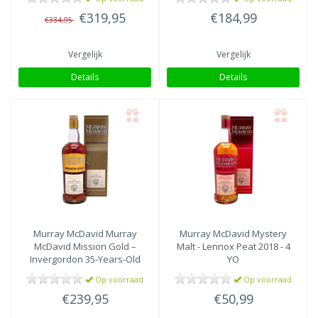
€319,95
€184,99
€334,95
Vergelijk
Vergelijk
Details
Details
Murray McDavid
Murray
Murray McDavid
Mystery
McDavid Mission Gold –
Malt - Lennox Peat 2018 - 4
Invergordon 35-Years-Old
YO
1987 – Limited Grain
Op voorraad
Op voorraad
Release
€239,95
€50,99