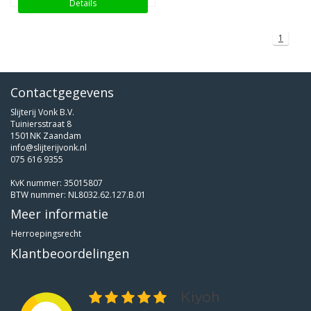
Details
1
Contactgegevens
Slijterij Vonk B.V.
Tuiniersstraat 8
1501NK Zaandam
info@slijterijvonk.nl
075 616 9355
KvK nummer: 35015807
BTW nummer: NL8032.62.127.B.01
Meer informatie
Herroepingsrecht
Klantbeoordelingen