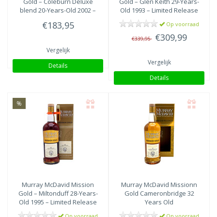
Gold – Coleburn Deluxe
Gold – Glen Keith 29-Years-
blend 20-Years-Old 2002 –
Old 1993 – Limited Release
Limited Release
€183,95
Op voorraad
€309,99
€339,95
Vergelijk
Vergelijk
Details
Details
%
Murray McDavid
Mission
Murray McDavid
Missionn
Gold – Miltonduff 28-Years-
Gold Cameronbridge 32
Old 1995 – Limited Release
Years Old
Op voorraad
Op voorraad