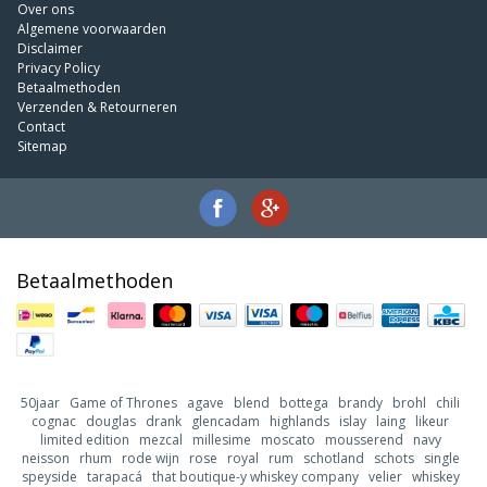
Over ons
Algemene voorwaarden
Disclaimer
Privacy Policy
Betaalmethoden
Verzenden & Retourneren
Contact
Sitemap
Betaalmethoden
50jaar
Game of Thrones
agave
blend
bottega
brandy
brohl
chili
cognac
douglas
drank
glencadam
highlands
islay
laing
likeur
limited edition
mezcal
millesime
moscato
mousserend
navy
neisson
rhum
rode wijn
rose
royal
rum
schotland
schots
single
speyside
tarapacá
that boutique-y whiskey company
velier
whiskey