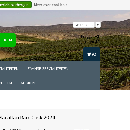
bericht verbergen
Meer over cookies »
Nederlands
€
Inloggen
OEKEN
Registreren
(0)
IALITEITEN
ZAANSE SPECIALITEITEN
KETTEN
MERKEN
Macallan
Rare Cask 2024