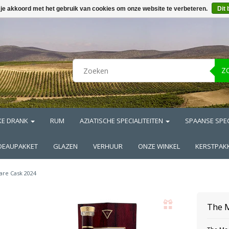
 je akkoord met het gebruik van cookies om onze website te verbeteren.
Dit 
Z
KE DRANK
RUM
AZIATISCHE SPECIALITEITEN
SPAANSE SPEC
DEAUPAKKET
GLAZEN
VERHUUR
ONZE WINKEL
KERSTPAK
are Cask 2024
The 