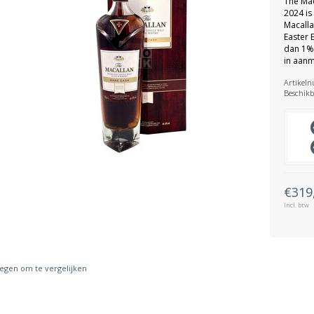
The Mac
2024 is
Macalla
Easter 
dan 1%
in aanm
Artikel
Beschikb
€319
Incl. btw
gen om te vergelijken