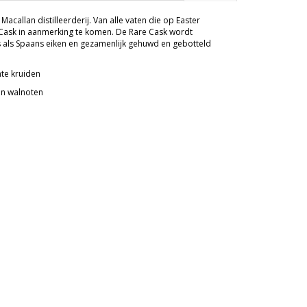
acallan distilleerderij. Van alle vaten die op Easter
 Cask in aanmerking te komen. De Rare Cask wordt
ns als Spaans eiken en gezamenlijk gehuwd en gebotteld
hte kruiden
 en walnoten