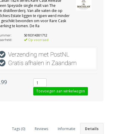
allan 1824 Series Rare Cask Release
 een Speyside single malt van The
n distilleerderij. Van alle vaten die op
Elchies Estate liggen te rijpen werd minder
 geschikt bevonden om voor Rare Cask
erking te komen. De Ra
nummer:
5010314301712
aarheid:
Op voorraad
,99
Tags (0)
Reviews
Informatie
Details