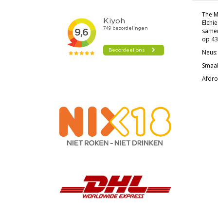
The M
Elchi
samen
op 43
Neus: 
Smaak
Afdro