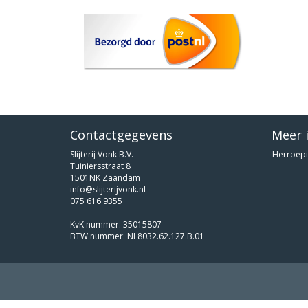
Contactgegevens
Meer 
Slijterij Vonk B.V.
Herroepi
Tuiniersstraat 8
1501NK Zaandam
info@slijterijvonk.nl
075 616 9355
KvK nummer: 35015807
BTW nummer: NL8032.62.127.B.01