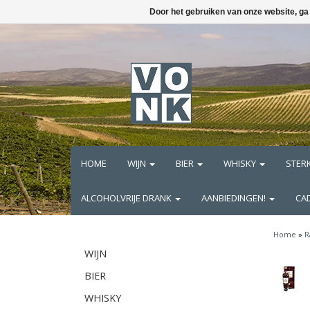
Door het gebruiken van onze website, ga
HOME
WIJN
BIER
WHISKY
STER
ALCOHOLVRIJE DRANK
AANBIEDINGEN!
CA
Home
»
R
WIJN
BIER
WHISKY