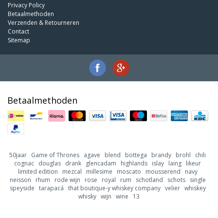
Privacy Policy
Betaalmethoden
Verzenden & Retourneren
Contact
Sitemap
Betaalmethoden
50jaar
Game of Thrones
agave
blend
bottega
brandy
brohl
chili
cognac
douglas
drank
glencadam
highlands
islay
laing
likeur
limited edition
mezcal
millesime
moscato
mousserend
navy
neisson
rhum
rode wijn
rose
royal
rum
schotland
schots
single
speyside
tarapacá
that boutique-y whiskey company
velier
whiskey
whisky
wijn
wine
13