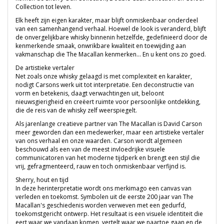
Collection tot leven.
Elk heeft zijn eigen karakter, maar blijft onmiskenbaar onderdeel
van een samenhangend verhaal. Hoewel de look is veranderd, blijft
de onvergelijkbare whisky binnenin hetzelfde, gedefinieerd door de
kenmerkende smaak, onwrikbare kwaliteit en toewijding aan
vakmanschap die The Macallan kenmerken... En u kent ons zo goed.
De artistieke vertaler
Net zoals onze whisky gelaagd is met complexiteit en karakter,
nodigt Carsons werk uit tot interpretatie. Een deconstructie van
vorm en betekenis, daagt verwachtingen uit, beloont
nieuwsgierigheid en creëert ruimte voor persoonlijke ontdekking,
die de reis van de whisky zelf weerspiegelt.
Als jarenlange creatieve partner van The Macallan is David Carson
meer geworden dan een medewerker, maar een artistieke vertaler
van ons verhaal en onze waarden. Carson wordt algemeen
beschouwd als een van de meest invloedrijke visuele
communicatoren van het moderne tijdperk en brengt een stijl die
vrij, gefragmenteerd, rauw en toch onmiskenbaar verfijnd is.
Sherry, hout en tijd
In deze herinterpretatie wordt ons merkimago een canvas van
verleden en toekomst. Symbolen uit de eerste 200 jaar van The
Macallan's geschiedenis worden verweven met een gedurfd,
toekomstgericht ontwerp. Het resultaat is een visuele identiteit die
eert waar we vandaan komen, vertelt waar we naartoe gaan en de