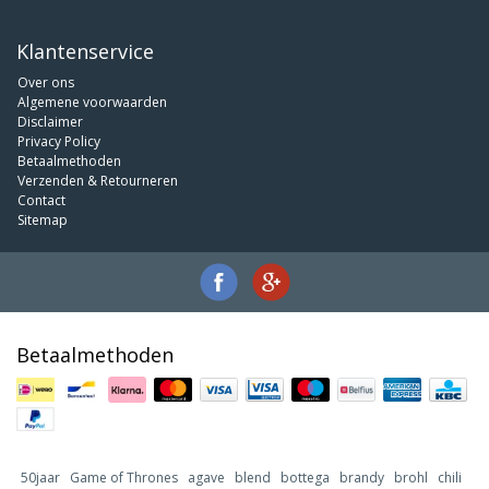
Klantenservice
Over ons
Algemene voorwaarden
Disclaimer
Privacy Policy
Betaalmethoden
Verzenden & Retourneren
Contact
Sitemap
Betaalmethoden
50jaar
Game of Thrones
agave
blend
bottega
brandy
brohl
chili