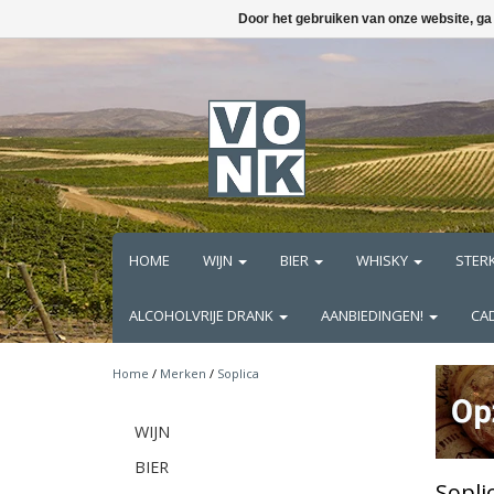
Door het gebruiken van onze website, ga
HOME
WIJN
BIER
WHISKY
STER
ALCOHOLVRIJE DRANK
AANBIEDINGEN!
CA
Home
/
Merken
/
Soplica
WIJN
BIER
Sopli