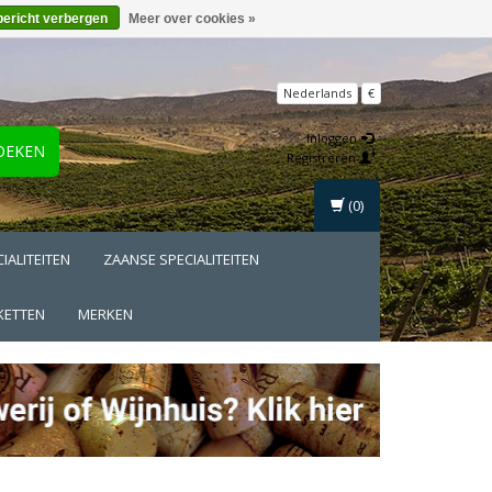
bericht verbergen
Meer over cookies »
Nederlands
€
Inloggen
OEKEN
Registreren
(0)
IALITEITEN
ZAANSE SPECIALITEITEN
KETTEN
MERKEN