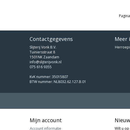
Pagina
Contactgegevens
Meer 
Slijterij Vonk B.V.
Herroepi
Tuiniersstraat 8
1501NK Zaandam
info@slijterijvonk.nl
075 616 9355
KvK nummer: 35015807
BTW nummer: NL8032.62.127.B.01
Mijn account
Nieuw
Account informatie
Wilt u op