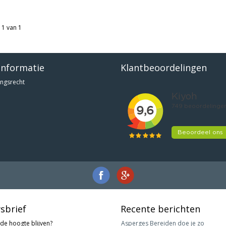
 1 van 1
informatie
Klantbeoordelingen
ngsrecht
sbrief
Recente berichten
 de hoogte blijven?
Asperges Bereiden doe je zo