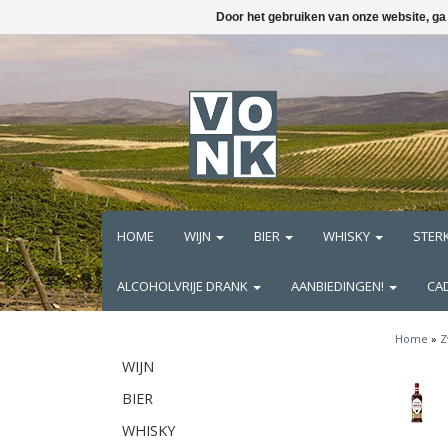
Door het gebruiken van onze website, ga
HOME
WIJN
BIER
WHISKY
STER
ALCOHOLVRIJE DRANK
AANBIEDINGEN!
CA
Home
»
Z
WIJN
BIER
WHISKY