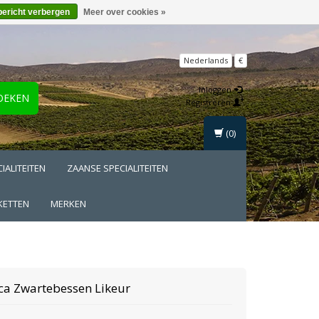
bericht verbergen
Meer over cookies »
Nederlands
€
Inloggen
OEKEN
Registreren
(0)
IALITEITEN
ZAANSE SPECIALITEITEN
KETTEN
MERKEN
ca
Zwartebessen Likeur