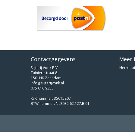
Contactgegevens
Meer 
Slijterij Vonk B.V.
Herroepi
Tuiniersstraat 8
1501NK Zaandam
info@slijterijvonk.nl
075 616 9355
KvK nummer: 35015807
BTW nummer: NL8032.62.127.B.01