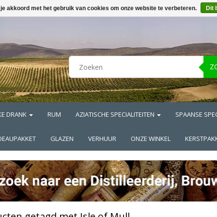
 je akkoord met het gebruik van cookies om onze website te verbeteren.
Dit 
Z
KE DRANK
RUM
AZIATISCHE SPECIALITEITEN
SPAANSE SPEC
DEAUPAKKET
GLAZEN
VERHUUR
ONZE WINKEL
KERSTPAK
cten getagd met Isle of Mull