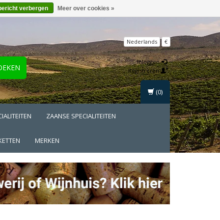
bericht verbergen
Meer over cookies »
Nederlands
€
Inloggen
OEKEN
Registreren
(0)
IALITEITEN
ZAANSE SPECIALITEITEN
KETTEN
MERKEN