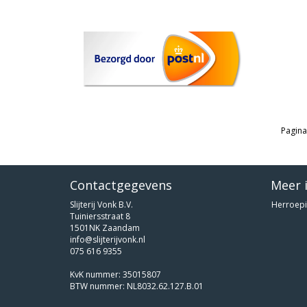
Pagina
Contactgegevens
Meer 
Slijterij Vonk B.V.
Herroepi
Tuiniersstraat 8
1501NK Zaandam
info@slijterijvonk.nl
075 616 9355
KvK nummer: 35015807
BTW nummer: NL8032.62.127.B.01