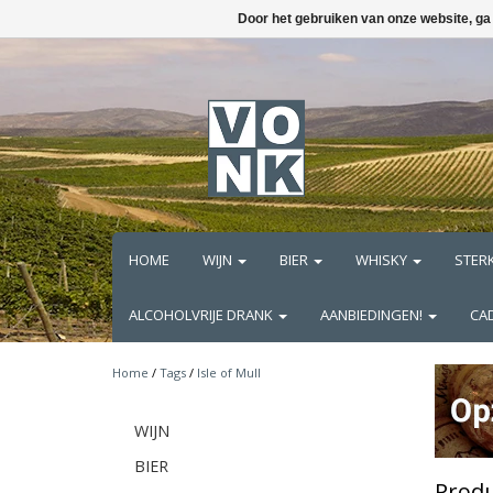
Door het gebruiken van onze website, ga
HOME
WIJN
BIER
WHISKY
STER
ALCOHOLVRIJE DRANK
AANBIEDINGEN!
CA
Home
/
Tags
/
Isle of Mull
WIJN
BIER
Produ