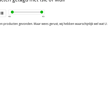
€
0
€
5
een producten gevonden. Maar wees gerust, wij hebben waarschijnlijk wel wat U