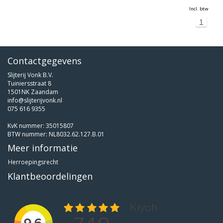
Incl. btw
1
Contactgegevens
Slijterij Vonk B.V.
Tuiniersstraat 8
1501NK Zaandam
info@slijterijvonk.nl
075 616 9355
KvK nummer: 35015807
BTW nummer: NL8032.62.127.B.01
Meer informatie
Herroepingsrecht
Klantbeoordelingen