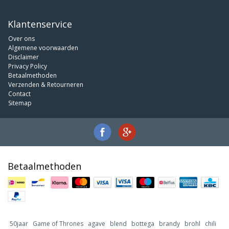
Klantenservice
Over ons
Algemene voorwaarden
Disclaimer
Privacy Policy
Betaalmethoden
Verzenden & Retourneren
Contact
Sitemap
Betaalmethoden
50jaar
Game of Thrones
agave
blend
bottega
brandy
brohl
chili