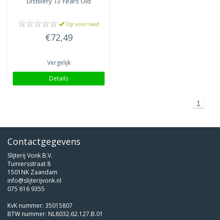
Distillery 13 Years Old
Op voorraad
€72,49
Vergelijk
Details
1
Contactgegevens
Slijterij Vonk B.V.
Tuiniersstraat 8
1501NK Zaandam
info@slijterijvonk.nl
075 616 9355
KvK nummer: 35015807
BTW nummer: NL8032.62.127.B.01