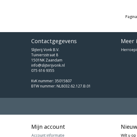
Pagina
Contactgegevens
Meer 
Slijterij Vonk B.V.
Herroepi
Tuiniersstraat 8
1501NK Zaandam
info@slijterijvonk.nl
075 616 9355
KvK nummer: 35015807
BTW nummer: NL8032.62.127.B.01
Mijn account
Nieuw
Account informatie
Wilt u op