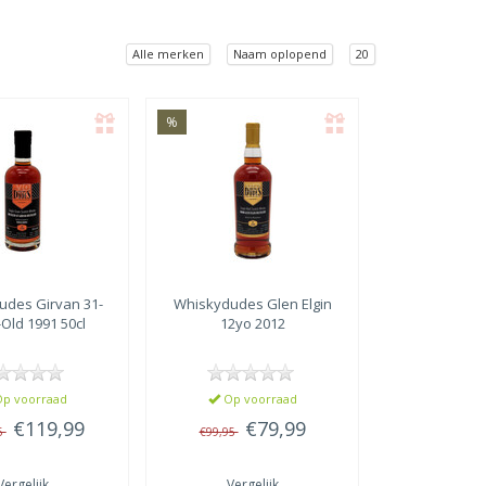
Alle merken
Naam oplopend
20
%
udes
Girvan 31-
Whiskydudes
Glen Elgin
Old 1991 50cl
12yo 2012
p voorraad
Op voorraad
€119,99
€79,99
5
€99,95
Vergelijk
Vergelijk