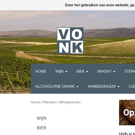
Door het gebruiken van onze website, ga
HOME
WIJN
BIER
WHISKY
STER
ALCOHOLVRIJE DRANK
AANBIEDINGEN!
CA
Home
/
Merken
/
Whiskydudes
WIJN
BIER
Whis