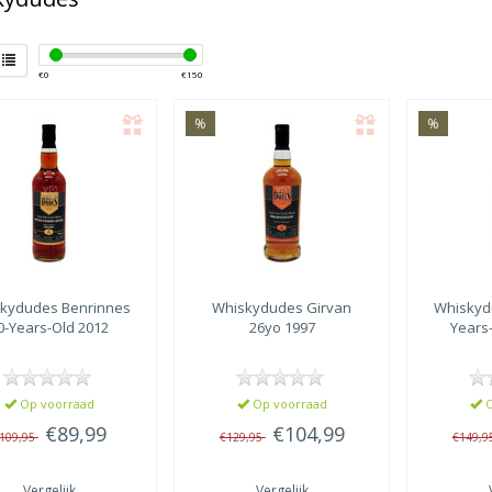
€
0
€
150
%
%
skydudes
Benrinnes
Whiskydudes
Girvan
Whiskyd
0-Years-Old 2012
26yo 1997
Years-
Op voorraad
Op voorraad
O
€89,99
€104,99
109,95
€129,95
€149,9
Vergelijk
Vergelijk