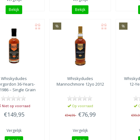
Bekijk
Bekijk
%
%
Whiskydudes
Whiskydudes
Whisky
ergordon 36-Years-
Mannochmore 12yo 2012
12-Ye
1986 – Single Grain
tch Whisky - Batch
23661A
Niet op voorraad
Op voorraad
O
€149,95
€76,99
€94,95
€99,
Vergelijk
Vergelijk