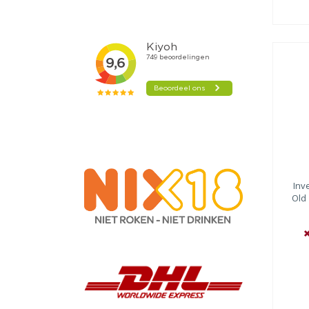
Inv
Old 
Sco