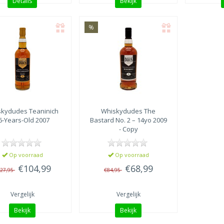
Details
Bekijk
%
skydudes
Teaninich
Whiskydudes
The
6-Years-Old 2007
Bastard No. 2 – 14yo 2009
- Copy
Op voorraad
Op voorraad
€104,99
€68,99
27,95
€84,95
Vergelijk
Vergelijk
Bekijk
Bekijk