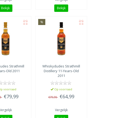
Bekijk
Bekijk
%
dudes
Strathmill
Whiskydudes
Strathmill
ars-Old 2011
Distillery 11-Years-Old
2011
p voorraad
Op voorraad
€79,99
€64,99
95
€79,95
Vergelijk
Vergelijk