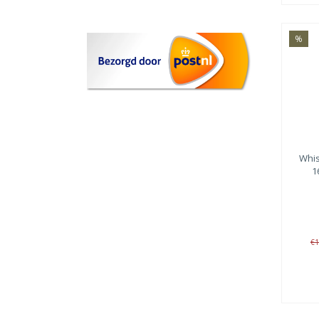
%
Whi
1
€1