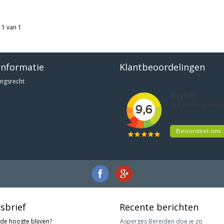
 1 van 1
informatie
Klantbeoordelingen
ngsrecht
sbrief
Recente berichten
 de hoogte blijven?
Asperges Bereiden doe je zo