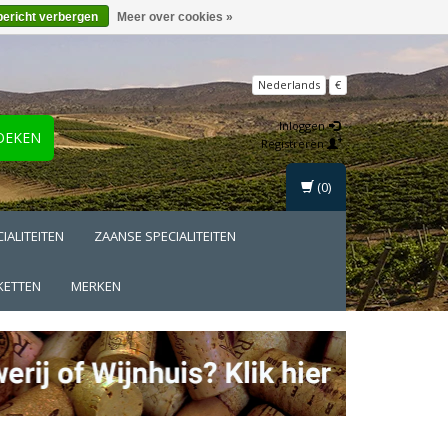
bericht verbergen
Meer over cookies »
Nederlands
€
Inloggen
OEKEN
Registreren
(0)
IALITEITEN
ZAANSE SPECIALITEITEN
KETTEN
MERKEN