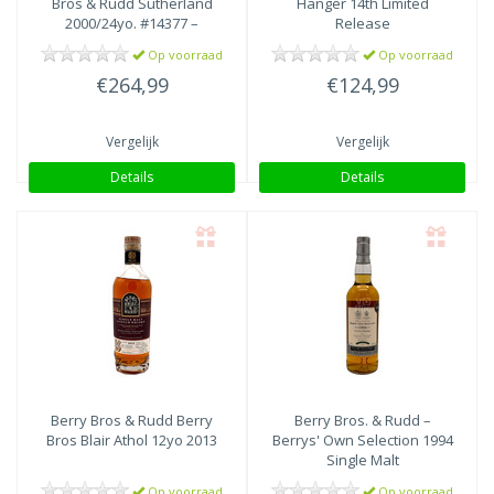
Bros & Rudd Sutherland
Hanger 14th Limited
2000/24yo. #14377 –
Release
Crafted in Cask Series 2025
Op voorraad
Op voorraad
€264,99
€124,99
Vergelijk
Vergelijk
Details
Details
Berry Bros & Rudd
Berry
Berry Bros. & Rudd –
Bros Blair Athol 12yo 2013
Berrys' Own Selection 1994
Single Malt
Op voorraad
Op voorraad