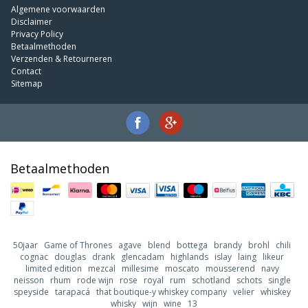
Algemene voorwaarden
Disclaimer
Privacy Policy
Betaalmethoden
Verzenden & Retourneren
Contact
Sitemap
Betaalmethoden
50jaar
Game of Thrones
agave
blend
bottega
brandy
brohl
chili
cognac
douglas
drank
glencadam
highlands
islay
laing
likeur
limited edition
mezcal
millesime
moscato
mousserend
navy
neisson
rhum
rode wijn
rose
royal
rum
schotland
schots
single
speyside
tarapacá
that boutique-y whiskey company
velier
whiskey
whisky
wijn
wine
13