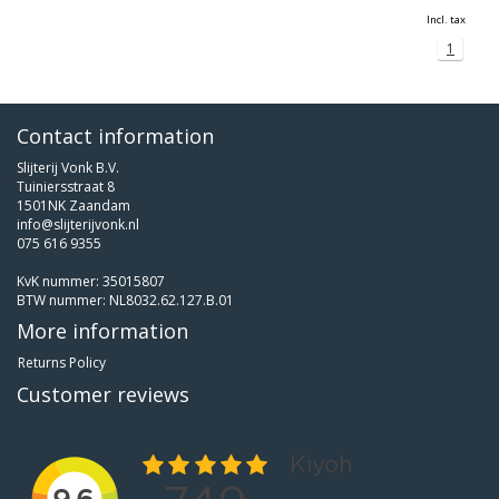
Incl. tax
1
Contact information
Slijterij Vonk B.V.
Tuiniersstraat 8
1501NK Zaandam
info@slijterijvonk.nl
075 616 9355
KvK nummer: 35015807
BTW nummer: NL8032.62.127.B.01
More information
Returns Policy
Customer reviews